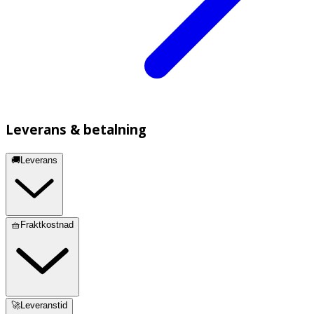
Leverans & betalning
🚚Leverans
🧺Fraktkostnad
🚀Leveranstid