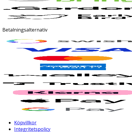
Betalningsalternativ
Köpvillkor
Integritetspolicy