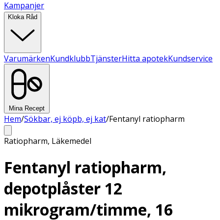
Kampanjer
Kloka Råd
Varumärken
Kundklubb
Tjänster
Hitta apotek
Kundservice
Mina Recept
Hem
/
Sökbar, ej köpb, ej kat
/
Fentanyl ratiopharm
Ratiopharm
,
Läkemedel
Fentanyl ratiopharm,
depotplåster 12
mikrogram/timme, 16