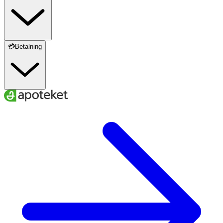
💳Betalning