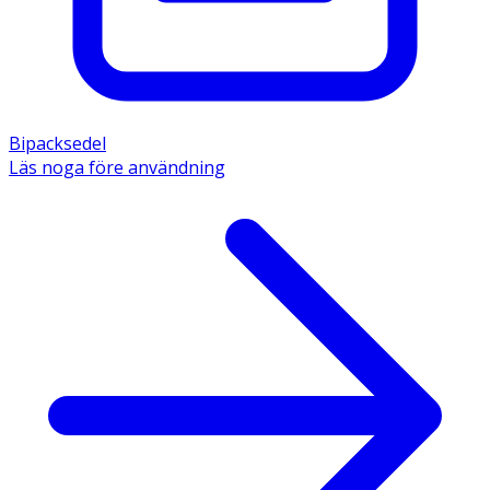
Bipacksedel
Läs noga före användning