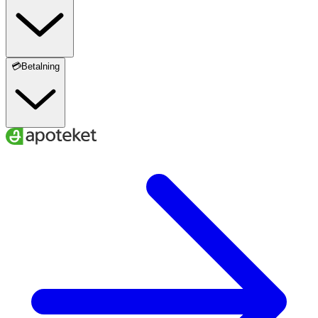
💳Betalning