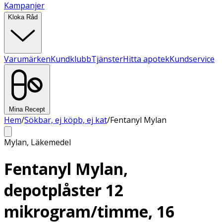
Kampanjer
Kloka Råd
Varumärken
Kundklubb
Tjänster
Hitta apotek
Kundservice
Mina Recept
Hem
/
Sökbar, ej köpb, ej kat
/
Fentanyl Mylan
Mylan
,
Läkemedel
Fentanyl Mylan,
depotplåster 12
mikrogram/timme, 16