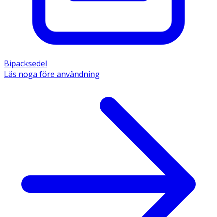
Bipacksedel
Läs noga före användning