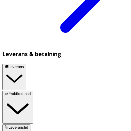
Leverans & betalning
🚚Leverans
🧺Fraktkostnad
🚀Leveranstid