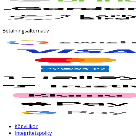
Betalningsalternativ
Köpvillkor
Integritetspolicy