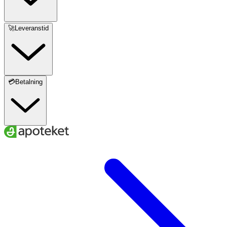
Krom
20 µg
40 µg
80 µg
🚀Leveranstid
Koppar
0,5 mg
1 mg
2 mg
Molybden
31,25 µg
62,5 µg
125 µg
💳Betalning
Selen
25 µg
50 µg
100 µg
Bor
0,005 mg
0,01 mg
0,002 mg
Jod
62 µg
124 µg
248 µg
Vitamin C
50 mg
100 mg
200 mg
Tiamin
1 mg
2 mg
4 mg