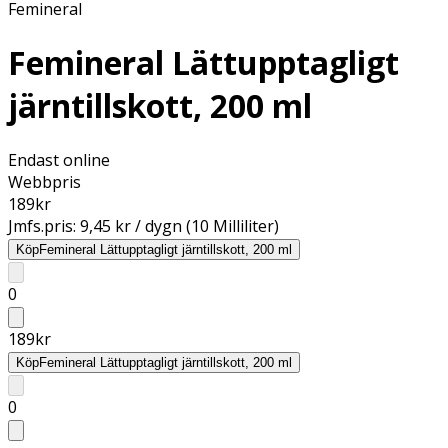
Femineral
Femineral Lättupptagligt
järntillskott, 200 ml
Endast online
Webbpris
189
kr
Jmfs.pris:
9,45 kr / dygn (10 Milliliter)
Köp
Femineral Lättupptagligt järntillskott, 200 ml
0
189
kr
Köp
Femineral Lättupptagligt järntillskott, 200 ml
0