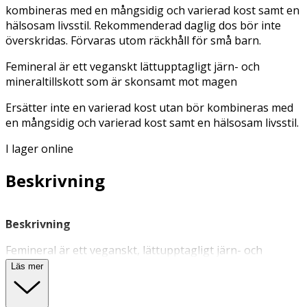
kombineras med en mångsidig och varierad kost samt en
hälsosam livsstil. Rekommenderad daglig dos bör inte
överskridas. Förvaras utom räckhåll för små barn.
Femineral är ett veganskt lättupptagligt järn- och
mineraltillskott som är skonsamt mot magen
Ersätter inte en varierad kost utan bör kombineras med
en mångsidig och varierad kost samt en hälsosam livsstil.
I lager online
Beskrivning
Beskrivning
Femineral är ett veganskt, lättupptagligt järn- och
mineraltillskott för blodvärdet och minskad trötthet.
Läs mer
Kosttillskottet har en balanserad sammansättning av
järn, andra mineraler, vitaminer och rysk rot. Innehåller