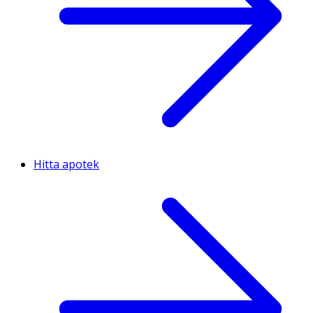
ingefäraextrakt (Zingiber officinale), mangan(glukonat),
niacin (nikotinamid), koppar(glukonat), pantotensyra
(dexpantenol), vitamin D (kolekalciferol), vitamin B12
(cyanokobalamin), vitamin B6 (pyrodoxinhydroklorid),
vitamin B2 (riboflavin5natriumfosfat), vitamin B1
(tiaminhydroklorid), folsyra, krom(pikolinat), jod
(natriumjodid), selen (natriumselenit), molybden
(ammoniummolybdat), bor (natriumborat).
Hitta apotek