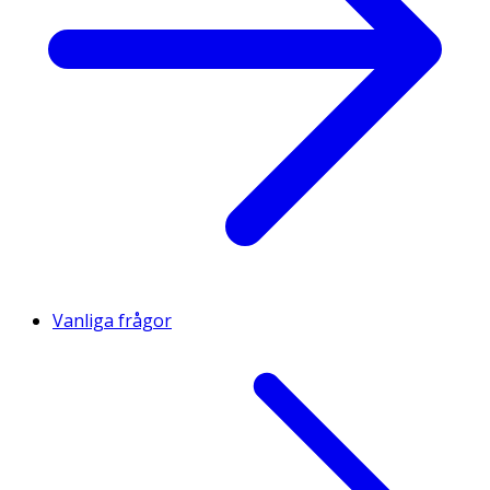
Riboflavin
1 mg
2 mg
4 mg
Vitamin B6
1,2 mg
2,4 mg
4,8 mg
Pantotensyra
3 mg
6 mg
12 mg
Niacin
8 mg NE
16 mg
32 mg NE
NE
Vitamin B12
2,5 µg
5 µg
10 µg
Vanliga frågor
Vitamin D
7,5 µg
15 µg
30 µg
Folsyra
200 µg
400 µg
800 µg
Extrakt av rysk rot
40 µg
80 µg
160 µg