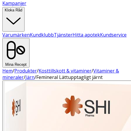
Kampanjer
Kloka Råd
Varumärken
Kundklubb
Tjänster
Hitta apotek
Kundservice
Mina Recept
Hem
/
Produkter
/
Kosttillskott & vitaminer
/
Vitaminer &
mineraler
/
Järn
/
Femineral Lättupptagligt järnt