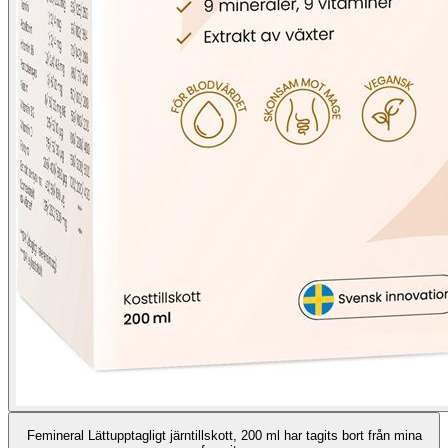
Femineral Lättupptagligt järntillskott, 200 ml har tagits bort från mina