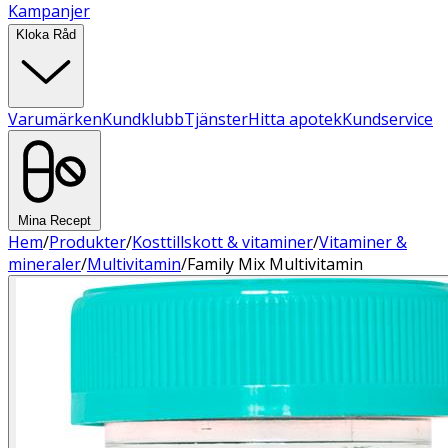
Kampanjer
Kloka Råd
Varumärken
Kundklubb
Tjänster
Hitta apotek
Kundservice
Mina Recept
Hem
/
Produkter
/
Kosttillskott & vitaminer
/
Vitaminer &
mineraler
/
Multivitamin
/
Family Mix Multivitamin