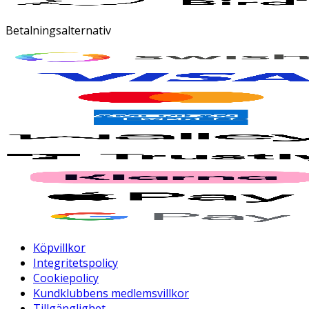
Betalningsalternativ
Köpvillkor
Integritetspolicy
Cookiepolicy
Kundklubbens medlemsvillkor
Tillgänglighet