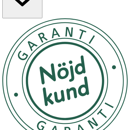
- Barn 2 bönor per dag.
- Vuxna 4 bönor per dag.
- Rekommenderad dos bör ej överskridas.
- Kosttillskott ersätter inte en varierad kost.
-
Förvaras oåtkomligt för barn
. Produktens utformning
kan tilltala barn. Ha extra uppsikt då överdosering kan
innebära risker. Locket är barnsäkert om det är
ordentligt tillskruvat.
INNEHÅLLSDEKLARATION
2 Bönor
4 Bönor
%DRI
Vitamin A
200 µg
400 µg
25/50
Vitamin D3
2,5 µg
5 µg
50/10