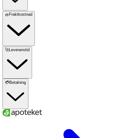
🧺Fraktkostnad
🚀Leveranstid
💳Betalning