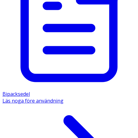
Bipacksedel
Läs noga före användning