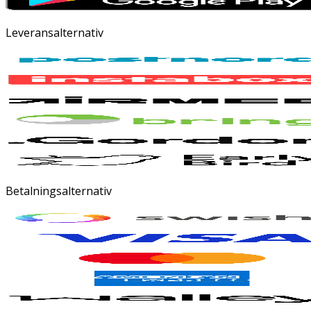
Leveransalternativ
Betalningsalternativ