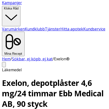
Kampanjer
Kloka Råd
Varumärken
Kundklubb
Tjänster
Hitta apotek
Kundservice
Mina Recept
Hem
/
Sökbar, ej köpb, ej kat
/
Exelon®
Läkemedel
Exelon, depotplåster 4,6
mg/24 timmar Ebb Medical
AB, 90 styck