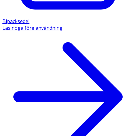
Bipacksedel
Läs noga före användning