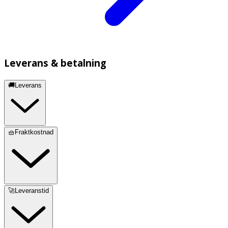
Leverans & betalning
🚚Leverans
🧺Fraktkostnad
🚀Leveranstid