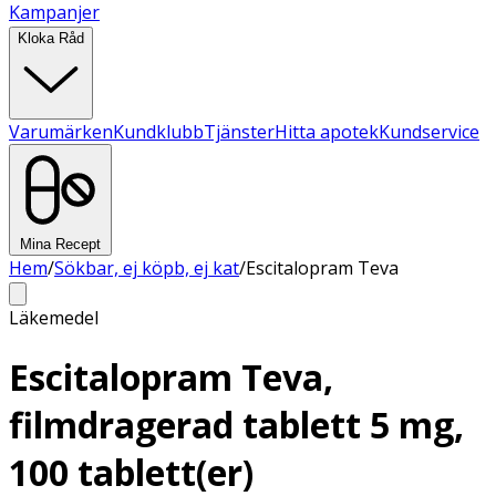
Kampanjer
Kloka Råd
Varumärken
Kundklubb
Tjänster
Hitta apotek
Kundservice
Mina Recept
Hem
/
Sökbar, ej köpb, ej kat
/
Escitalopram Teva
Läkemedel
Escitalopram Teva,
filmdragerad tablett 5 mg,
100 tablett(er)