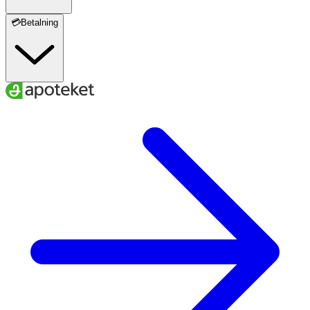
💳Betalning