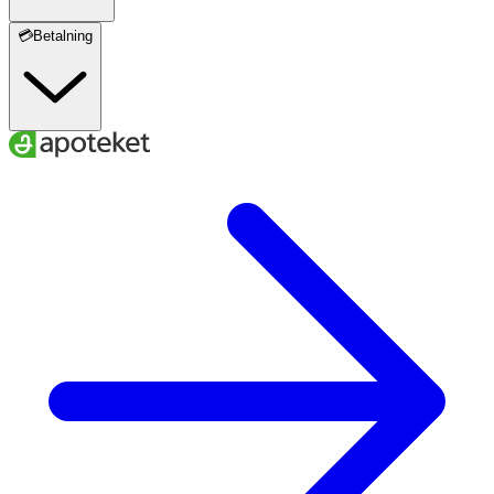
💳Betalning