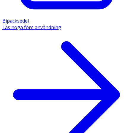
Bipacksedel
Läs noga före användning