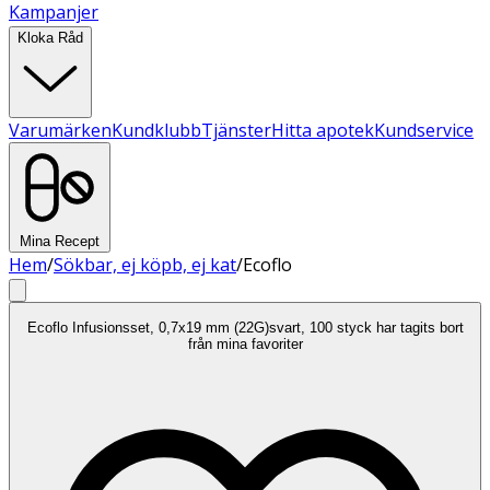
Kampanjer
Kloka Råd
Varumärken
Kundklubb
Tjänster
Hitta apotek
Kundservice
Mina Recept
Hem
/
Sökbar, ej köpb, ej kat
/
Ecoflo
Ecoflo Infusionsset, 0,7x19 mm (22G)svart, 100 styck har tagits bort
från mina favoriter