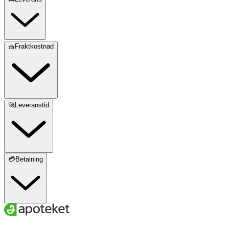
🧺Fraktkostnad
🚀Leveranstid
💳Betalning