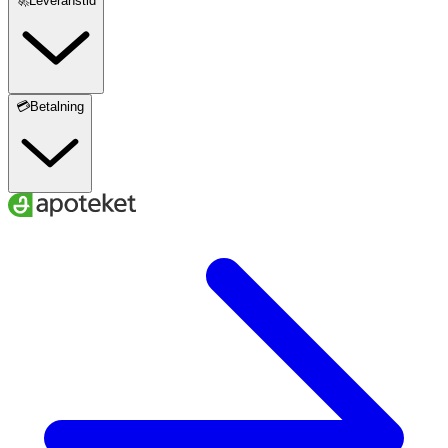
🚀Leveranstid
💳Betalning