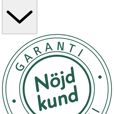
Nattbyxorna är särskilt anpassade för pojkar över 13 år
(vikt 48–60 kg) och kommer 9-pack.
Medicinteknisk produkt. Tillverkaren garanterar genom
CE-märkning att produkten är säker att använda och
uppfyller gällande krav.
Användning
- Används som nattkalsonger, för användning under
nattkläder.
- Används på natten vid behov.
- Förvara på en sval torr plats under 50 grader.
Material
Polypropylene, polyethylene, polyester, superabsorbent
(sodium polyacrylate), wood fluff pulp, polyurethane,
synthetic elastics, adhesives, colourants.