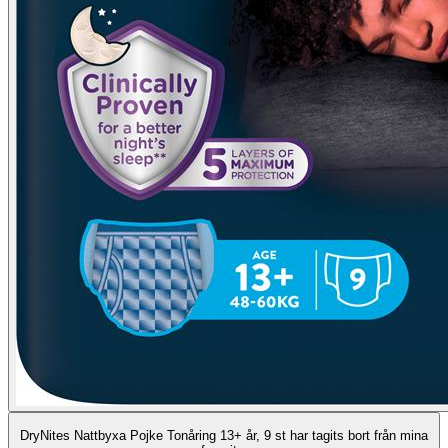
DryNites Nattbyxa Pojke Tonåring 13+ år, 9 st har tagits bort från mina