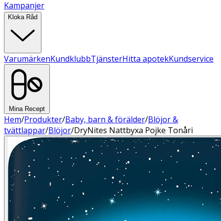
Kampanjer
Kloka Råd
Varumärken
Kundklubb
Tjänster
Hitta apotek
Kundservice
Mina Recept
Hem
/
Produkter
/
Baby, barn & förälder
/
Blöjor &
tvättlappar
/
Blöjor
/
DryNites Nattbyxa Pojke Tonåri