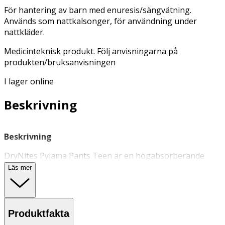
För hantering av barn med enuresis/sängvätning.
Används som nattkalsonger, för användning under
nattkläder.
Medicinteknisk produkt. Följ anvisningarna på
produkten/bruksanvisningen
I lager online
Beskrivning
Beskrivning
DryNites Pyjama Pants Teen är en högabsorberande
nattbyxa för äldre pojkar som har problem med
Läs mer
sängvätning. Byxan har en diskret design och bekväm
passform med en tunn, absorberande kärna som
avlägsnar fukt från huden. Sidorna är försedda med
läckageskydd för säkert skydd hela natten.
Produktfakta