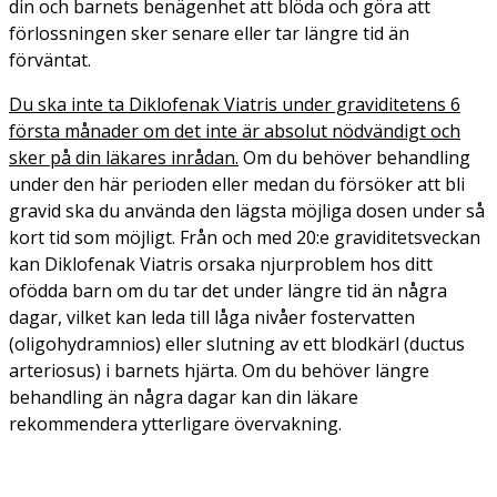
din och barnets benägenhet att blöda och göra att
förlossningen sker senare eller tar längre tid än
förväntat.
Du ska inte ta Diklofenak Viatris under graviditetens 6
första månader om det inte är absolut nödvändigt och
sker på din läkares inrådan.
Om du behöver behandling
under den här perioden eller medan du försöker att bli
gravid ska du använda den lägsta möjliga dosen under så
kort tid som möjligt. Från och med 20:e graviditetsveckan
kan Diklofenak Viatris orsaka njurproblem hos ditt
ofödda barn om du tar det under längre tid än några
dagar, vilket kan leda till låga nivåer fostervatten
(oligohydramnios) eller slutning av ett blodkärl (ductus
arteriosus) i barnets hjärta. Om du behöver längre
behandling än några dagar kan din läkare
rekommendera ytterligare övervakning.