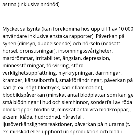
astma (inklusive andnöd).
Mycket sällsynta (kan förekomma hos upp till 1 av 10 000
användare inklusive enstaka rapporter):
Påverkan på
synen (dimsyn, dubbelseende) och hörseln (nedsatt
hörsel, öronsusningar), insomningssvårigheter,
mardrömmar, irritabilitet, ängslan, depression,
minnesstörningar, förvirring, störd
verklighetsuppfattning, myrkrypningar, darrningar,
kramper, känselbortfall, smakförändringar, påverkan på
kärl (t. ex. högt blodtryck, kärlinflammation),
blodbildspåverkan (minskat antal blodplättar som kan ge
små blödningar i hud och slemhinnor, sönderfall av röda
blodkroppar, blodbrist, minskat antal vita blodkroppar),
eksem, klåda, hudrodnad, håravfall,
ljusöverkänslighetsreaktioner, påverkan på njurarna (t.
ex. minskad eller upphörd urinproduktion och blod i