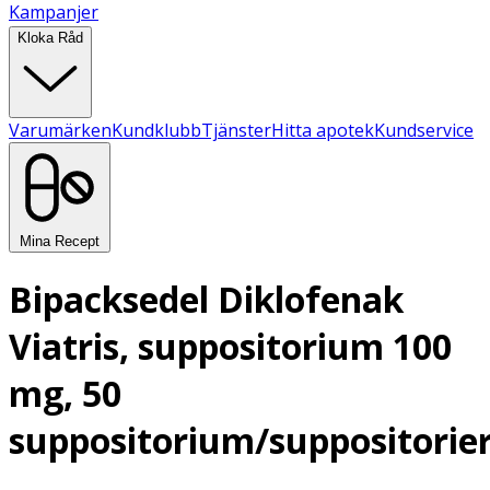
Kampanjer
Kloka Råd
Varumärken
Kundklubb
Tjänster
Hitta apotek
Kundservice
Mina Recept
Bipacksedel Diklofenak
Viatris, suppositorium 100
mg, 50
suppositorium/suppositorie