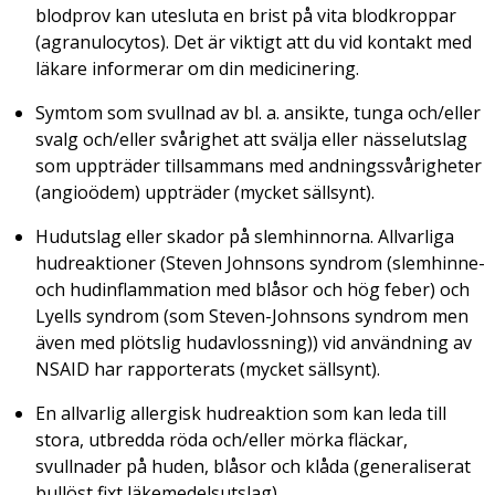
blodprov kan utesluta en brist på vita blodkroppar
(agranulocytos). Det är viktigt att du vid kontakt med
läkare informerar om din medicinering.
Symtom som svullnad av bl. a. ansikte, tunga och/eller
svalg och/eller svårighet att svälja eller nässelutslag
som uppträder tillsammans med andningssvårigheter
(angioödem) uppträder (mycket sällsynt).
Hudutslag eller skador på slemhinnorna. Allvarliga
hudreaktioner (Steven Johnsons syndrom (slemhinne-
och hudinflammation med blåsor och hög feber) och
Lyells syndrom (som Steven-Johnsons syndrom men
även med plötslig hudavlossning)) vid användning av
NSAID har rapporterats (mycket sällsynt).
En allvarlig allergisk hudreaktion som kan leda till
stora, utbredda röda och/eller mörka fläckar,
svullnader på huden, blåsor och klåda (generaliserat
bullöst fixt läkemedelsutslag).