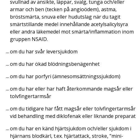
svullnad av ansikte, läppar, svalg, tunga och/eller
armar och ben (tecken på angioödem), astma,
bröstsmärta, snuva eller hudutslag när du tagit
smärtstillande medel innehållande acetylsalicylsyra
eller andra läkemedel mot smärta/inflammation inom
gruppen NSAID.
om du har svår leversjukdom
om du har ökad blödningsbenägenhet
om du har porfyri (ämnesomsättningssjukdom)
om du har eller har haft återkommande magsår eller
tolvfingertarmsår
om du tidigare har fått magsår eller tolvfingertarmsår
vid behandling med diklofenak eller liknande preparat
om du har en känd hjärtsjukdom och/eller sjukdom i
hjärnans blodkärl, t.ex. hjärtattack, stroke, ”mini-