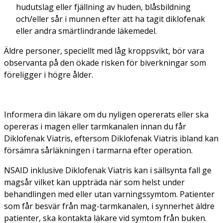
hudutslag eller fjällning av huden, blåsbildning
och/eller sår i munnen efter att ha tagit diklofenak
eller andra smärtlindrande läkemedel.
Äldre personer, speciellt med låg kroppsvikt, bör vara
observanta på den ökade risken för biverkningar som
föreligger i högre ålder.
Informera din läkare om du nyligen opererats eller ska
opereras i magen eller tarmkanalen innan du får
Diklofenak Viatris, eftersom Diklofenak Viatris ibland kan
försämra sårläkningen i tarmarna efter operation.
NSAID inklusive Diklofenak Viatris kan i sällsynta fall ge
magsår vilket kan uppträda när som helst under
behandlingen med eller utan varningssymtom. Patienter
som får besvär från mag-tarmkanalen, i synnerhet äldre
patienter, ska kontakta läkare vid symtom från buken.