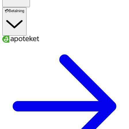
💳Betalning