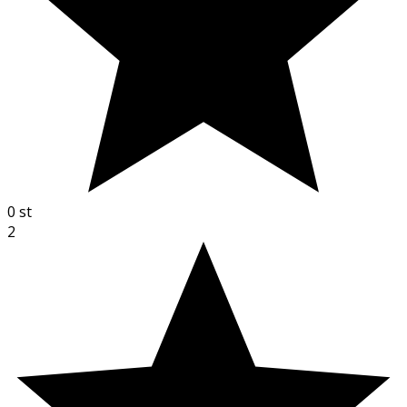
0
st
2