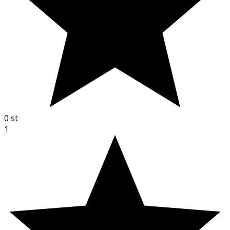
0
st
1