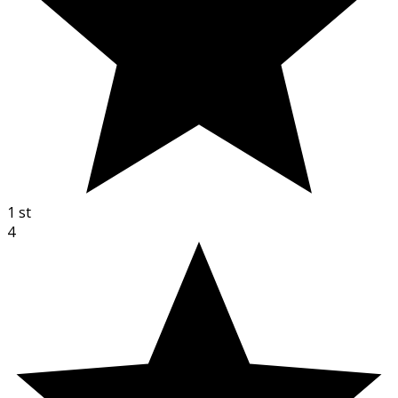
1
st
4