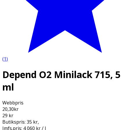
(
1
)
Depend O2 Minilack 715, 5
ml
Webbpris
20,30
kr
29 kr
Butikspris:
35 kr
,
Jmfs.pris:
4 060 kr / l