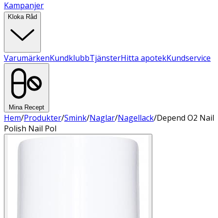
Kampanjer
Kloka Råd
Varumärken
Kundklubb
Tjänster
Hitta apotek
Kundservice
Mina Recept
Hem
/
Produkter
/
Smink
/
Naglar
/
Nagellack
/
Depend O2 Nail
Polish Nail Pol