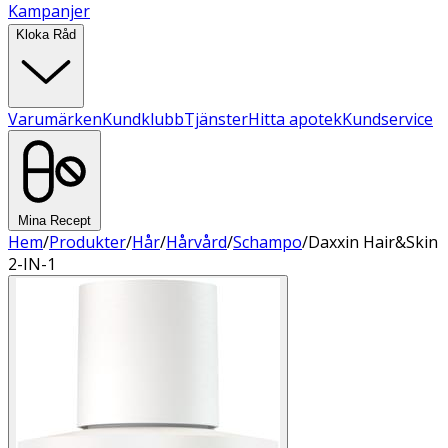
Kampanjer
Kloka Råd
Varumärken
Kundklubb
Tjänster
Hitta apotek
Kundservice
Mina Recept
Hem
/
Produkter
/
Hår
/
Hårvård
/
Schampo
/
Daxxin Hair&Skin
2-IN-1