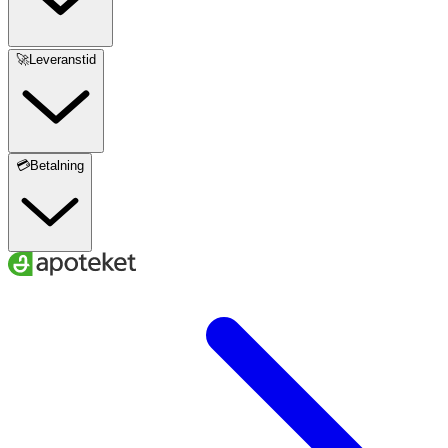
🚀Leveranstid
💳Betalning