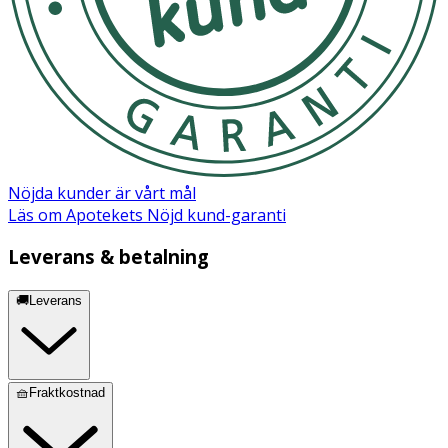
Phenoxyethanol, Laureth-4, Citric Acid, Potassium
Sorbate, Sodium Benzoate, Formic Acid, Panthenol,
Cannabis sativa seed oil, Pantolactone.
Nöjda kunder är vårt mål
Läs om Apotekets Nöjd kund-garanti
Leverans & betalning
🚚Leverans
🧺Fraktkostnad