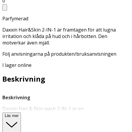
0
Parfymerad
Daxxin Hair&Skin 2-IN-1 är framtagen för att lugna
irritation och klåda på hud och i hårbotten. Den
motverkar även mjäll.
Följ anvisningarna på produkten/bruksanvisningen
I lager online
Beskrivning
Beskrivning
Daxxin Hair & Skin wash 2-IN-1 är en
kombinationsprodukt i form av
schampo
och
duschkräm
Läs mer
som effektivt motverkar mjäll samt lugnar klåda och
irritation i både hårbotten och på huden. Denna 2-in-1