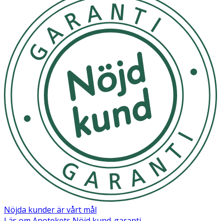
Nöjda kunder är vårt mål
Läs om Apotekets Nöjd kund-garanti