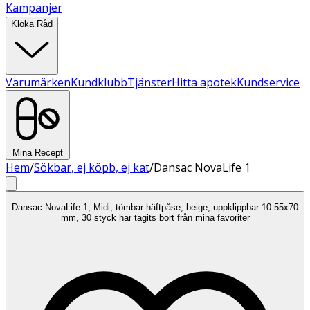
Kampanjer
Kloka Råd
Varumärken
Kundklubb
Tjänster
Hitta apotek
Kundservice
Mina Recept
Hem
/
Sökbar, ej köpb, ej kat
/
Dansac NovaLife 1
Dansac NovaLife 1, Midi, tömbar häftpåse, beige, uppklippbar 10-55x70
mm, 30 styck har tagits bort från mina favoriter