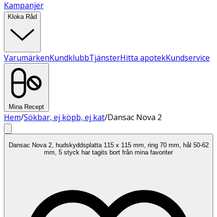
Kampanjer
Kloka Råd
Varumärken
Kundklubb
Tjänster
Hitta apotek
Kundservice
Mina Recept
Hem
/
Sökbar, ej köpb, ej kat
/
Dansac Nova 2
Dansac Nova 2, hudskyddsplatta 115 x 115 mm, ring 70 mm, hål 50-62
mm, 5 styck har tagits bort från mina favoriter