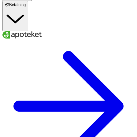
💳Betalning