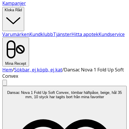
Kampanjer
Kloka Råd
Varumärken
Kundklubb
Tjänster
Hitta apotek
Kundservice
Mina Recept
Hem
/
Sökbar, ej köpb, ej kat
/
Dansac Nova 1 Fold Up Soft
Convex
Dansac Nova 1 Fold Up Soft Convex, tömbar häftpåse, beige, hål 35
mm, 10 styck har tagits bort från mina favoriter