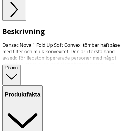
Beskrivning
Dansac Nova 1 Fold Up Soft Convex, tömbar häftpåse
med filter och mjuk konvexitet. Den är i första hand
avsedd för ileostomiopererade personer med något
insjunken stomi eller med ojämnheter i huden runt
Läs mer
stomin till följd av ärrbildning, hudveck m.m. Påsen har
integrerat påslås.
Produktfakta