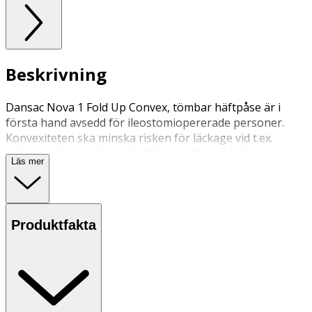
Beskrivning
Dansac Nova 1 Fold Up Convex, tömbar häftpåse är i
första hand avsedd för ileostomiopererade personer.
Konvexiteten ska minska risken för läckage vid t.ex.
indragen stomi, stomi i hudplanet eller ojämnheter i
Läs mer
huden. Påsen har integrerat påslås.
Produktfakta