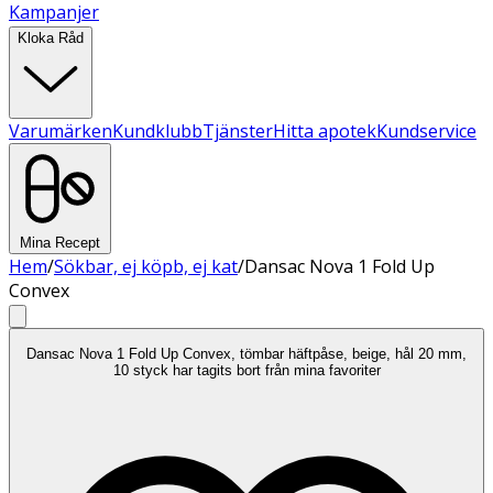
Kampanjer
Kloka Råd
Varumärken
Kundklubb
Tjänster
Hitta apotek
Kundservice
Mina Recept
Hem
/
Sökbar, ej köpb, ej kat
/
Dansac Nova 1 Fold Up
Convex
Dansac Nova 1 Fold Up Convex, tömbar häftpåse, beige, hål 20 mm,
10 styck har tagits bort från mina favoriter