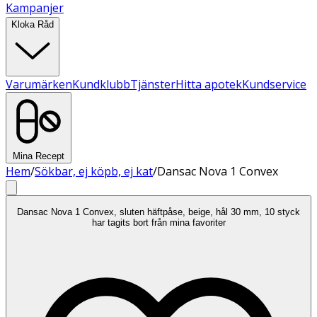
Kampanjer
Kloka Råd
Varumärken
Kundklubb
Tjänster
Hitta apotek
Kundservice
Mina Recept
Hem
/
Sökbar, ej köpb, ej kat
/
Dansac Nova 1 Convex
Dansac Nova 1 Convex, sluten häftpåse, beige, hål 30 mm, 10 styck
har tagits bort från mina favoriter