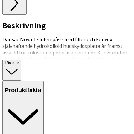
Beskrivning
Dansac Nova 1 sluten påse med filter och konvex
självhäftande hydrokolloid hudskyddsplatta är främst
avsedd för kolostomiopererade personer. Konvexiteten
ska minska risken för läckage vid t.ex. indragen stomi,
Läs mer
stomi i hudplanet eller ojämnheter i huden.
Produktfakta