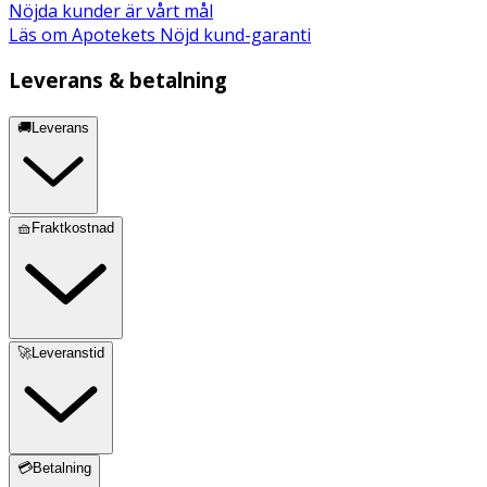
Nöjda kunder är vårt mål
Läs om Apotekets Nöjd kund-garanti
Leverans & betalning
🚚Leverans
🧺Fraktkostnad
🚀Leveranstid
💳Betalning