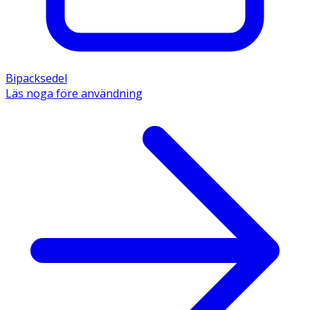
Bipacksedel
Läs noga före användning