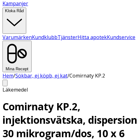
Kampanjer
Kloka Råd
Varumärken
Kundklubb
Tjänster
Hitta apotek
Kundservice
Mina Recept
Hem
/
Sökbar, ej köpb, ej kat
/
Comirnaty KP.2
Läkemedel
Comirnaty KP.2,
injektionsvätska, dispersion
30 mikrogram/dos, 10 x 6