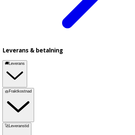
Leverans & betalning
🚚Leverans
🧺Fraktkostnad
🚀Leveranstid