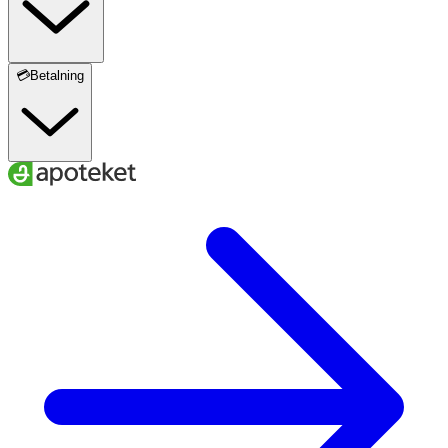
💳Betalning