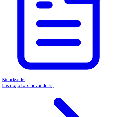
Bipacksedel
Läs noga före användning