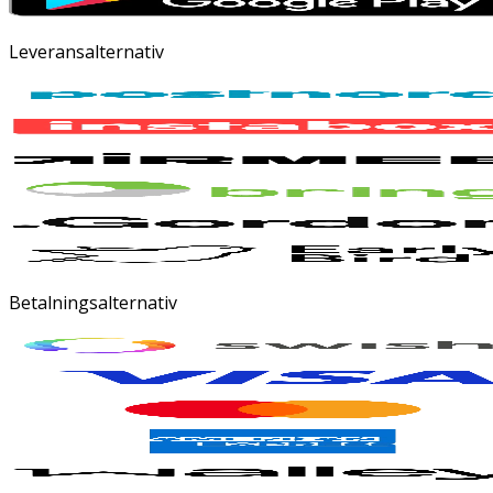
Leveransalternativ
Betalningsalternativ