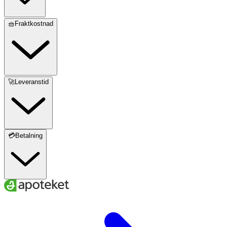
🧺Fraktkostnad
🚀Leveranstid
💳Betalning