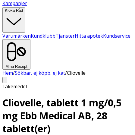
Kampanjer
Kloka Råd
Varumärken
Kundklubb
Tjänster
Hitta apotek
Kundservice
Mina Recept
Hem
/
Sökbar, ej köpb, ej kat
/
Cliovelle
Läkemedel
Cliovelle, tablett 1 mg/0,5
mg Ebb Medical AB, 28
tablett(er)