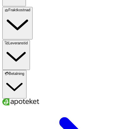
🧺Fraktkostnad
🚀Leveranstid
💳Betalning