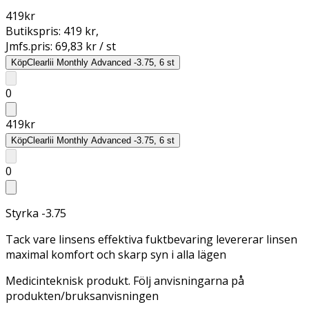
419
kr
Butikspris:
419 kr
,
Jmfs.pris:
69,83 kr / st
Köp
Clearlii Monthly Advanced -3.75, 6 st
0
419
kr
Köp
Clearlii Monthly Advanced -3.75, 6 st
0
Styrka -3.75
Tack vare linsens effektiva fuktbevaring levererar linsen
maximal komfort och skarp syn i alla lägen
Medicinteknisk produkt. Följ anvisningarna på
produkten/bruksanvisningen