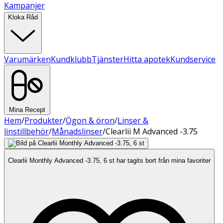
Kampanjer
Kloka Råd
Varumärken
Kundklubb
Tjänster
Hitta apotek
Kundservice
Mina Recept
Hem
/
Produkter
/
Ögon & öron
/
Linser &
linstillbehör
/
Månadslinser
/
Clearlii M Advanced -3.75
Clearlii Monthly Advanced -3.75, 6 st har tagits bort från mina favoriter