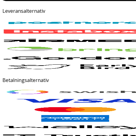
Leveransalternativ
Betalningsalternativ