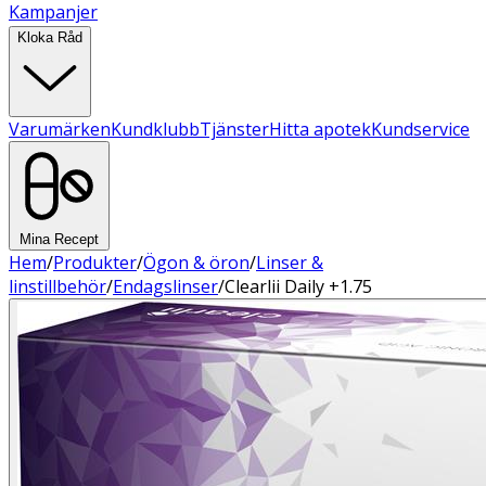
Kampanjer
Kloka Råd
Varumärken
Kundklubb
Tjänster
Hitta apotek
Kundservice
Mina Recept
Hem
/
Produkter
/
Ögon & öron
/
Linser &
linstillbehör
/
Endagslinser
/
Clearlii Daily +1.75