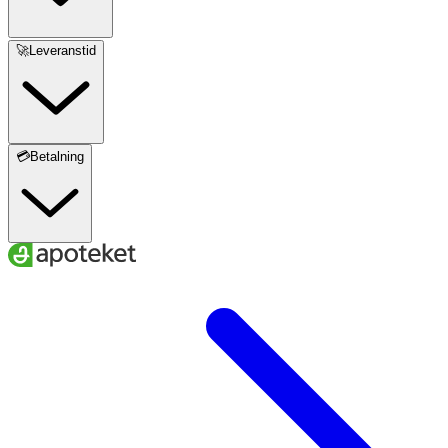
🚀Leveranstid
💳Betalning