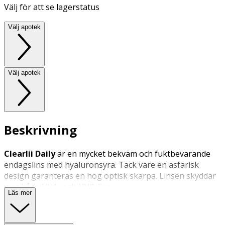
Välj för att se lagerstatus
Välj apotek
Välj apotek
Beskrivning
Clearlii Daily
är en mycket bekväm och fuktbevarande
endagslins med hyaluronsyra. Tack vare en asfärisk
design garanteras en hög optisk skärpa. Linsen skyddar
mot både UVA- och UVB-ljus.
Läs mer
Endagslinser används under en dag och ska därefter
kastas. Vi råder dig att alltid följa din optikers