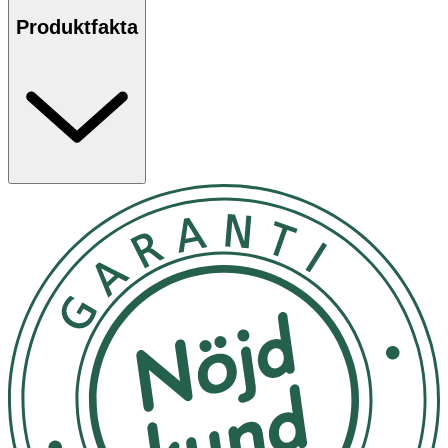
rekommendation för användning och hantering av linser.
Produktfakta
RÅD & TIPS
Var noga med hygienen. Ha alltid rena och torra
händer vid hantering av linser.
Besök optiker för ögonundersökning minst en
gång om året.
Följ alltid både tillverkarens och optikerns
anvisningar.
Sätt i linserna innan sminkning.
Använd simglasögon vid bad med linser.
Skaka av överflödig vätska på linsen för enklare
hantering och isättning.
Ta ut linserna och vila ögonen vid irritation. Om
irritationen består efter linsvila och byte av linser,
kontakta ögonläkare eller optiker.