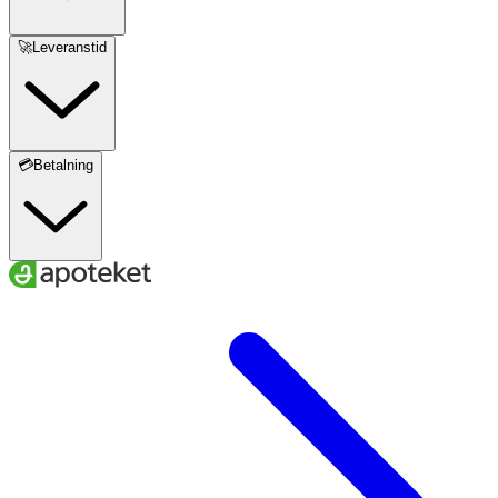
🚀Leveranstid
💳Betalning