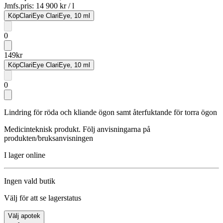
Jmfs.pris:
14 900 kr / l
Köp
ClariEye ClariEye, 10 ml
0
149
kr
Köp
ClariEye ClariEye, 10 ml
0
Lindring för röda och kliande ögon samt återfuktande för torra ögon
Medicinteknisk produkt. Följ anvisningarna på
produkten/bruksanvisningen
I lager online
Ingen vald butik
Välj för att se lagerstatus
Välj apotek