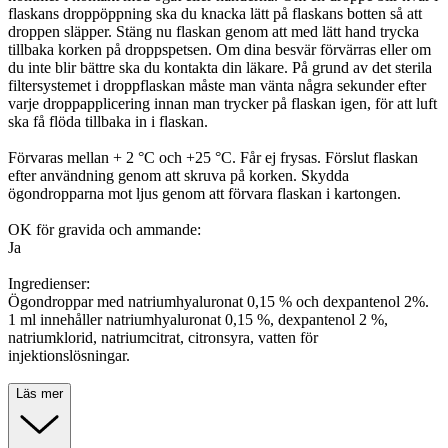
flaskans droppöppning ska du knacka lätt på flaskans botten så att
droppen släpper. Stäng nu flaskan genom att med lätt hand trycka
tillbaka korken på droppspetsen. Om dina besvär förvärras eller om
du inte blir bättre ska du kontakta din läkare. På grund av det sterila
filtersystemet i droppflaskan måste man vänta några sekunder efter
varje droppapplicering innan man trycker på flaskan igen, för att luft
ska få flöda tillbaka in i flaskan.
Förvaras mellan + 2 °C och +25 °C. Får ej frysas. Förslut flaskan
efter användning genom att skruva på korken. Skydda
ögondropparna mot ljus genom att förvara flaskan i kartongen.
OK för gravida och ammande:
Ja
Ingredienser:
Ögondroppar med natriumhyaluronat 0,15 % och dexpantenol 2%.
1 ml innehåller natriumhyaluronat 0,15 %, dexpantenol 2 %,
natriumklorid, natriumcitrat, citronsyra, vatten för
injektionslösningar.
Läs mer