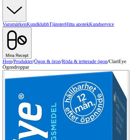
Varumärken
Kundklubb
Tjänster
Hitta apotek
Kundservice
Mina Recept
Hem
/
Produkter
/
Ögon & öron
/
Röda & irriterade ögon
/
ClariEye
Ögondroppar