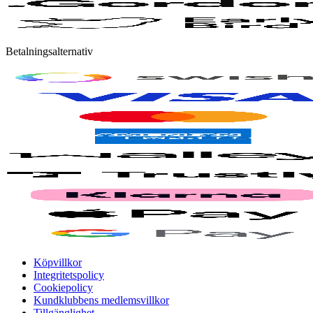
Betalningsalternativ
Köpvillkor
Integritetspolicy
Cookiepolicy
Kundklubbens medlemsvillkor
Tillgänglighet