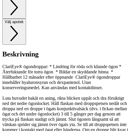
Välj apotek
Beskrivning
ClariEye® ögondroppar: * Lindring för röda och kliande ögon *
Återfuktande för torra ögon * Bildar en skyddande hinna *
Hållbarhet 12 månader efter öppnande ClariEye® ögondroppar
innehåller hyaluronsyran och dexpantenol. Utan
konserveringsmedel. Kan användas med kontaktlinser.
Luta huvudet bakåt en aning, rikta blicken uppåt och dra försiktigt
ned det nedre ögonlocket. Håll flaskan med droppspetsen nedåt och
droppa ned en droppe i ögats konjunktivalsäck (dvs. i fickan mellan
ögat och det undre ögonlocket) 3 till 5 gånger per dag genom att
trycka på flaskan stadigt och jämnt. Slut ögonen långsamt så att
vätskan sprider sig jämnt över ögats yta. Se till att droppspetsen inte
kommer i kontakt med ögat eller händerna. Om en droppe blir kvar i