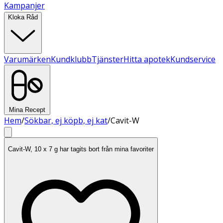
Kampanjer
Kloka Råd
Varumärken
Kundklubb
Tjänster
Hitta apotek
Kundservice
Mina Recept
Hem
/
Sökbar, ej köpb, ej kat
/
Cavit-W
Cavit-W, 10 x 7 g har tagits bort från mina favoriter