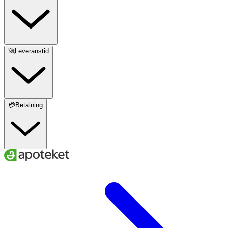
🚀Leveranstid
💳Betalning