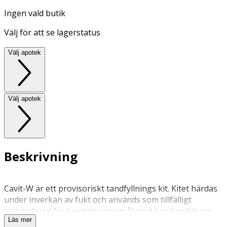
Ingen vald butik
Välj för att se lagerstatus
Välj apotek
Välj apotek
Beskrivning
Cavit-W är ett provisoriskt tandfyllnings kit. Kitet härdas
under inverkan av fukt och används som tillfälligt
täckmaterial för kaviteter innan åtgärd hos tandläkare
Läs mer
kan utföras.