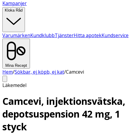
Kampanjer
Kloka Råd
Varumärken
Kundklubb
Tjänster
Hitta apotek
Kundservice
Mina Recept
Hem
/
Sökbar, ej köpb, ej kat
/
Camcevi
Läkemedel
Camcevi, injektionsvätska,
depotsuspension 42 mg, 1
styck