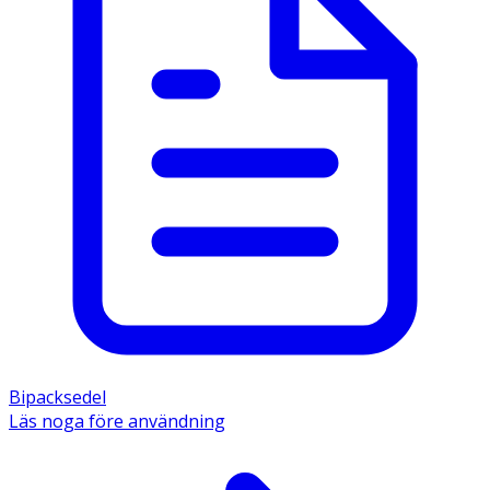
Bipacksedel
Läs noga före användning