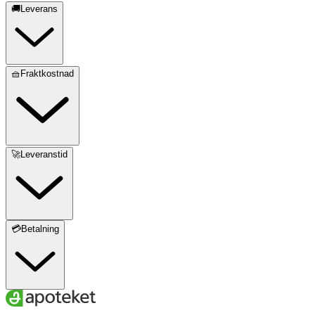
🚚Leverans
🧺Fraktkostnad
🚀Leveranstid
💳Betalning