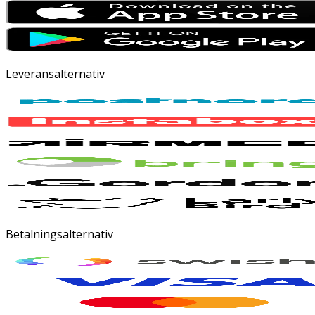
Leveransalternativ
Betalningsalternativ