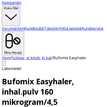
Kampanjer
Kloka Råd
Varumärken
Kundklubb
Tjänster
Hitta apotek
Kundservice
Mina Recept
Hem
/
Sökbar, ej köpb, ej kat
/
Bufomix Easyhaler
Läkemedel
Bufomix Easyhaler,
inhal.pulv 160
mikrogram/4,5