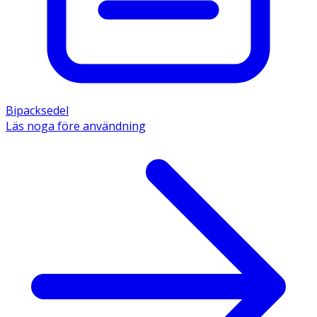
Bipacksedel
Läs noga före användning