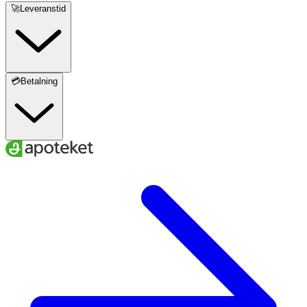
🚀Leveranstid
💳Betalning