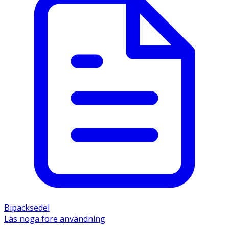
Bipacksedel
Läs noga före användning