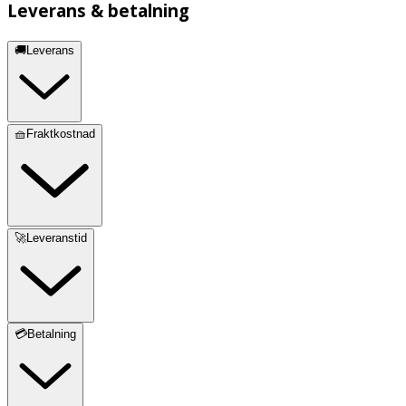
Leverans & betalning
🚚Leverans
🧺Fraktkostnad
🚀Leveranstid
💳Betalning