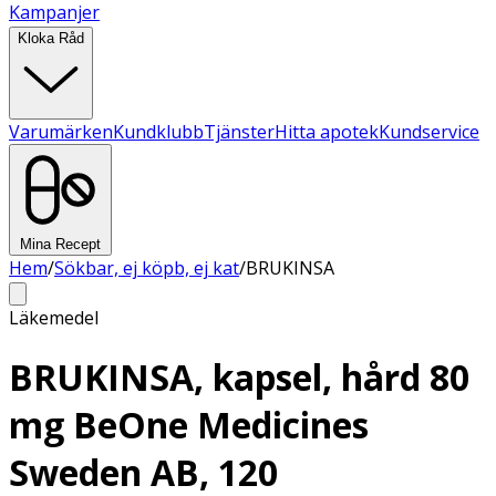
Kampanjer
Kloka Råd
Varumärken
Kundklubb
Tjänster
Hitta apotek
Kundservice
Mina Recept
Hem
/
Sökbar, ej köpb, ej kat
/
BRUKINSA
Läkemedel
BRUKINSA, kapsel, hård 80
mg BeOne Medicines
Sweden AB, 120