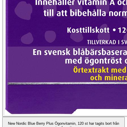
New Nordic Blue Berry Plus Ögonvitamin, 120 st har tagits bort från