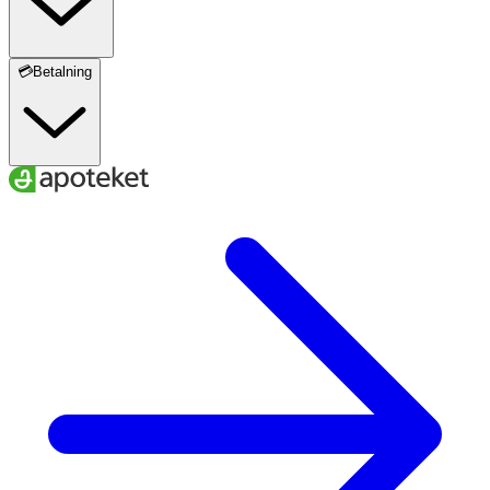
sammetsblomster (Tagetes erecta L.), Standardiserat till
10 %=10 mg lutein, Vitamin A (betakaroten), Zink,
Koppar.
💳Betalning