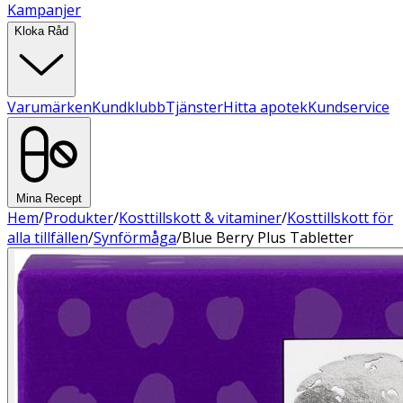
Kampanjer
Kloka Råd
Varumärken
Kundklubb
Tjänster
Hitta apotek
Kundservice
Mina Recept
Hem
/
Produkter
/
Kosttillskott & vitaminer
/
Kosttillskott för
alla tillfällen
/
Synförmåga
/
Blue Berry Plus Tabletter