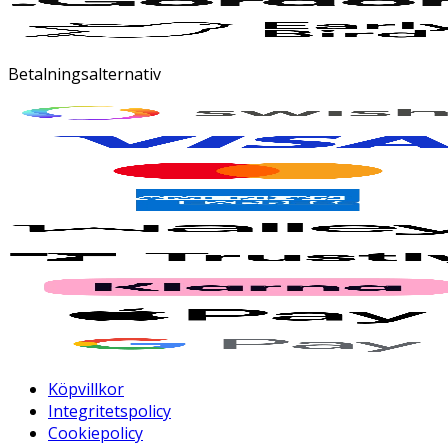
Betalningsalternativ
Köpvillkor
Integritetspolicy
Cookiepolicy