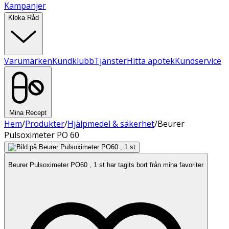
Kampanjer
Kloka Råd
Varumärken
Kundklubb
Tjänster
Hitta apotek
Kundservice
Mina Recept
Hem
/
Produkter
/
Hjälpmedel & säkerhet
/
Beurer
Pulsoximeter PO 60
Beurer Pulsoximeter PO60 , 1 st har tagits bort från mina favoriter