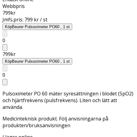
Webbpris
799
kr
Jmfs.pris:
799 kr / st
Köp
Beurer Pulsoximeter PO60 , 1 st
0
799
kr
Köp
Beurer Pulsoximeter PO60 , 1 st
0
Pulsoximeter PO 60 mäter syresättningen i blodet (SpO2)
och hjärtfrekvens (pulsfrekvens). Liten och lätt att
använda.
Medicinteknisk produkt. Följ anvisningarna på
produkten/bruksanvisningen
I lager online