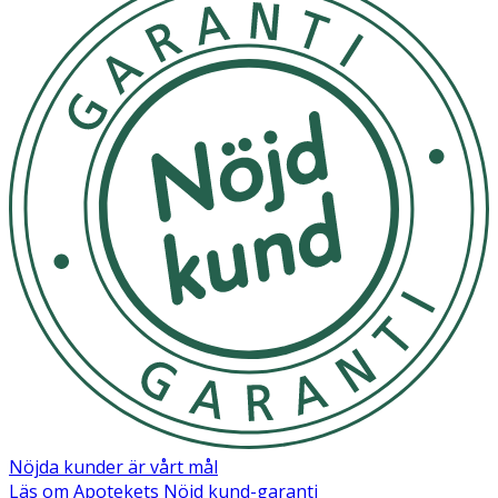
• Pulsoximetern kan användas både privat och inom det
medicinska området som sjukhus och
sjukvårdsinrättningar. • Förvara pulsoximetern torrt, då
en allt för hög luftfuktighet kan skada pulsoximetern
eller förkorta dess livslängd.
• Förvara pulsoximetern på ett ställe där temperaturen
ligger inom intervallet minus 40°C till 60°C.
• Får användas på gravida och ammande.
Förvara pulsoximetern torrt. En allt för hög luftfuktighet
kan skada pulsoximetern eller förkorta dess livslängd.
Förvara pulsoximetern på ett ställe där temperaturen
ligger inom intervallet minus 40 grader celsius till plus 60
grader celsius.
OK för gravida och ammande:
Ja
Nöjda kunder är vårt mål
Läs om Apotekets Nöjd kund-garanti