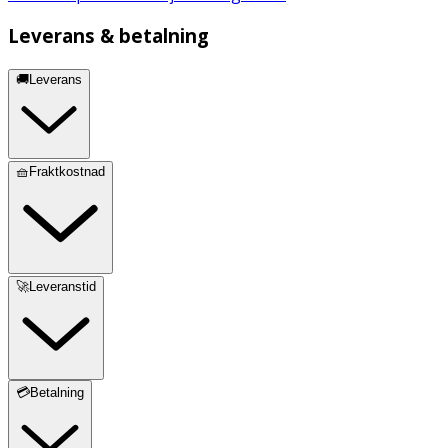
Leverans & betalning
🚚Leverans
🧺Fraktkostnad
🚀Leveranstid
💳Betalning