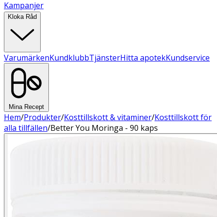
Kampanjer
Kloka Råd
Varumärken
Kundklubb
Tjänster
Hitta apotek
Kundservice
Mina Recept
Hem
/
Produkter
/
Kosttillskott & vitaminer
/
Kosttillskott för
alla tillfällen
/
Better You Moringa - 90 kaps