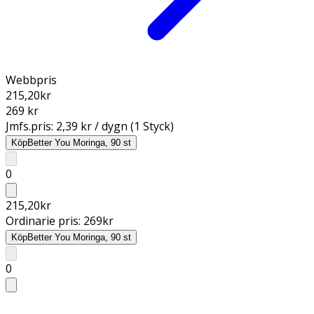
Webbpris
215,20
kr
269 kr
Jmfs.pris:
2,39 kr / dygn (1 Styck)
Köp
Better You Moringa, 90 st
0
215,20
kr
Ordinarie pris:
269
kr
Köp
Better You Moringa, 90 st
0