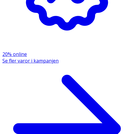
för barn.
Innehållsdeklaration
1 kapsel
%DRI*
Moringaextrakt 4:1
450 mg
**
450 mg moringaextrak 4:1 motsvarar
20% online
1,8 g pulver
Se fler varor i kampanjen
* Dagligt referensintag. ** DRI ej fastställd.
Innehåll
Moringaextrakt 4:1 (Moringa oleifera, pepparrotsträd
blad-extrakt 4:1), MCT-pulver (från kokosnöt),
vegetabilisk kapsel (hydroxipropylmetylcellulosa).