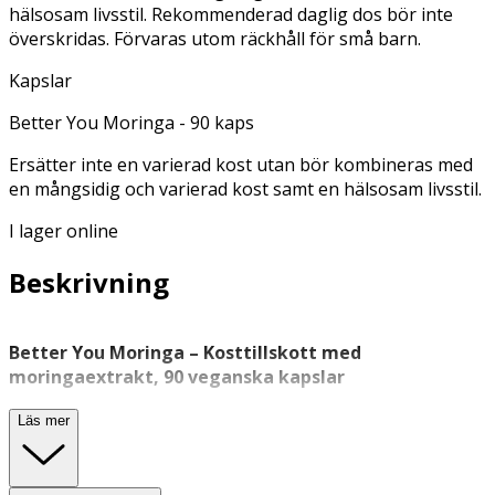
hälsosam livsstil. Rekommenderad daglig dos bör inte
överskridas. Förvaras utom räckhåll för små barn.
Kapslar
Better You Moringa - 90 kaps
Ersätter inte en varierad kost utan bör kombineras med
en mångsidig och varierad kost samt en hälsosam livsstil.
I lager online
Beskrivning
Better You Moringa – Kosttillskott med
moringaextrakt, 90 veganska kapslar
Better You Moringa är ett veganskt
kosttillskott
med
Läs mer
moringaextrakt i kapselform. Varje kapsel innehåller 450
mg moringaextrakt (4:1), vilket motsvarar 1 800 mg
moringapulver. Moringa, även kallat pepparrotsträd, är