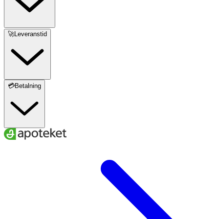
🚀Leveranstid
💳Betalning