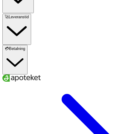
🚀Leveranstid
💳Betalning