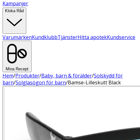
Kampanjer
Kloka Råd
Varumärken
Kundklubb
Tjänster
Hitta apotek
Kundservice
Mina Recept
Hem
/
Produkter
/
Baby, barn & förälder
/
Solskydd för
barn
/
Solglasögon för barn
/
Bamse-Lilleskutt Black