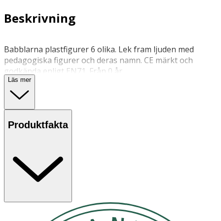
Beskrivning
Babblarna plastfigurer 6 olika. Lek fram ljuden med
pedagogiska figurer och deras namn. CE märkt och
godkända enligt EN71. Från 0 år.
Läs mer
Yttvätt
Torrt
Produktfakta
OK för gravida och ammande:
Ja
Ingredienser:
Plast