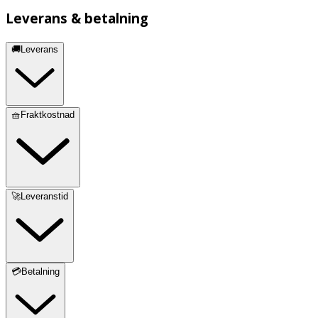
Leverans & betalning
🚚Leverans
🧺Fraktkostnad
🚀Leveranstid
💳Betalning