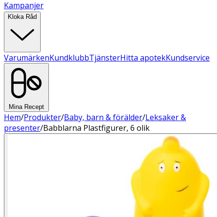
Kampanjer
Kloka Råd
Varumärken
Kundklubb
Tjänster
Hitta apotek
Kundservice
Mina Recept
Hem
/
Produkter
/
Baby, barn & förälder
/
Leksaker &
presenter
/
Babblarna Plastfigurer, 6 olik