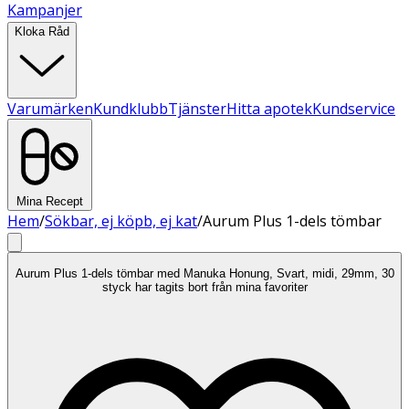
Kampanjer
Kloka Råd
Varumärken
Kundklubb
Tjänster
Hitta apotek
Kundservice
Mina Recept
Hem
/
Sökbar, ej köpb, ej kat
/
Aurum Plus 1-dels tömbar
Aurum Plus 1-dels tömbar med Manuka Honung, Svart, midi, 29mm, 30
styck har tagits bort från mina favoriter