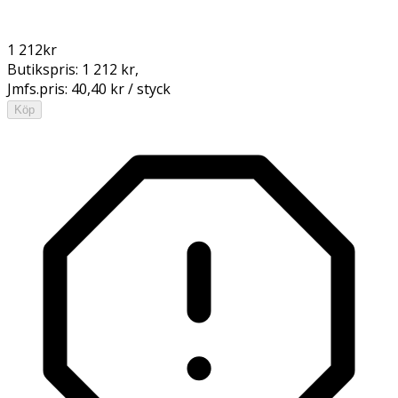
1 212
kr
Butikspris:
1 212 kr
,
Jmfs.pris:
40,40 kr / styck
Köp