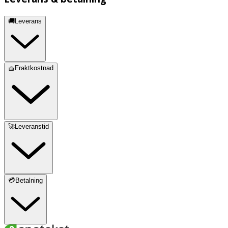
🚚Leverans
🧺Fraktkostnad
🚀Leveranstid
💳Betalning