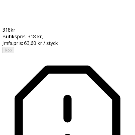
318
kr
Butikspris:
318 kr
,
Jmfs.pris:
63,60 kr / styck
Köp