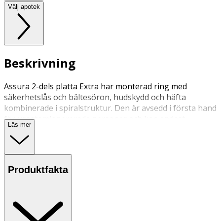
Välj apotek
Beskrivning
Assura 2-dels platta Extra har monterad ring med
säkerhetslås och bältesöron, hudskydd och häfta
kombinerade i spiralstruktur. Den är avsedd i första hand
för urostomiopererade personer och kan endast
Läs mer
användas till Assura 2-dels påse, Assura Plus 2-dels påse
och Assura Plus 2-dels påse med Hide–away utlopp. Kan
bäras med bälte.
Produktfakta