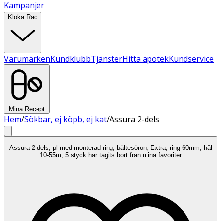
Kampanjer
Kloka Råd
Varumärken
Kundklubb
Tjänster
Hitta apotek
Kundservice
Mina Recept
Hem
/
Sökbar, ej köpb, ej kat
/
Assura 2-dels
Assura 2-dels, pl med monterad ring, bältesöron, Extra, ring 60mm, hål
10-55m, 5 styck har tagits bort från mina favoriter