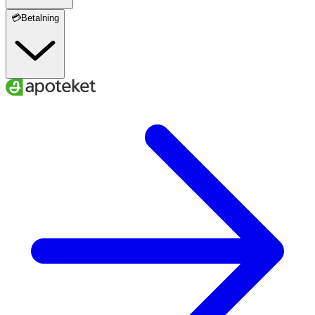
💳Betalning