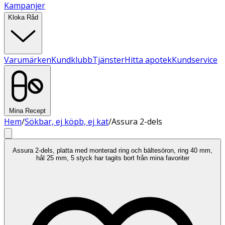
Kampanjer
Kloka Råd
Varumärken
Kundklubb
Tjänster
Hitta apotek
Kundservice
Mina Recept
Hem
/
Sökbar, ej köpb, ej kat
/
Assura 2-dels
Assura 2-dels, platta med monterad ring och bältesöron, ring 40 mm,
hål 25 mm, 5 styck har tagits bort från mina favoriter