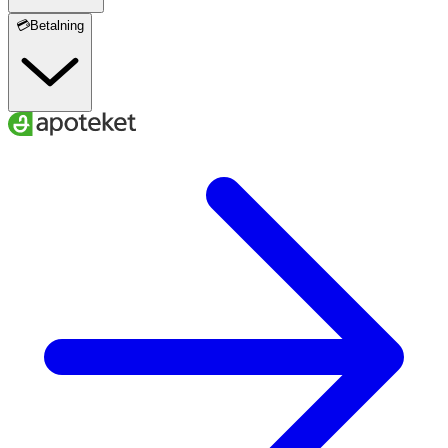
💳Betalning