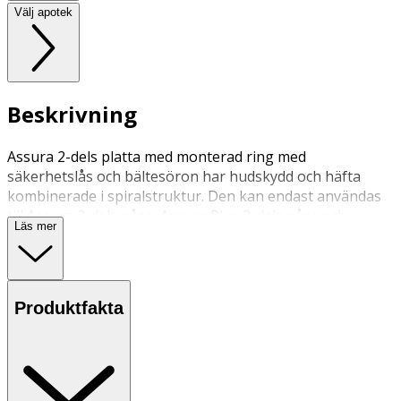
Välj apotek
Beskrivning
Assura 2-dels platta med monterad ring med
säkerhetslås och bältesöron har hudskydd och häfta
kombinerade i spiralstruktur. Den kan endast användas
till Assura 2-dels påse, Assura Plus 2-dels påse och
Läs mer
Assura Plus 2-dels påse med Hide-away utlopp. Plattan
kan bäras med bälte.
Produktfakta