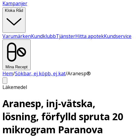
Kampanjer
Kloka Råd
Varumärken
Kundklubb
Tjänster
Hitta apotek
Kundservice
Mina Recept
Hem
/
Sökbar, ej köpb, ej kat
/
Aranesp®
Läkemedel
Aranesp, inj-vätska,
lösning, förfylld spruta 20
mikrogram Paranova