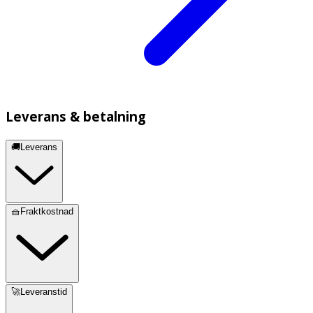
Leverans & betalning
🚚Leverans
🧺Fraktkostnad
🚀Leveranstid