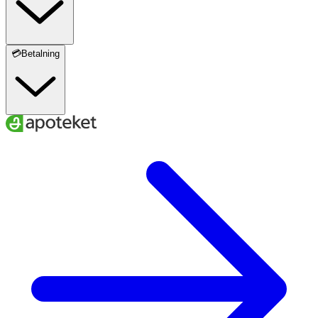
💳Betalning