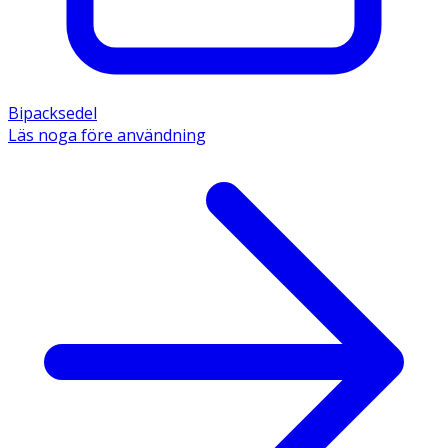
Bipacksedel
Läs noga före användning