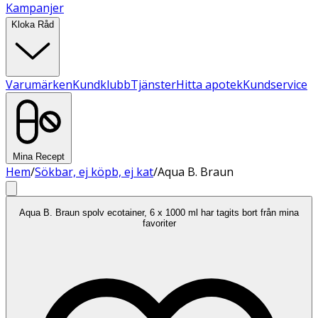
Kampanjer
Kloka Råd
Varumärken
Kundklubb
Tjänster
Hitta apotek
Kundservice
Mina Recept
Hem
/
Sökbar, ej köpb, ej kat
/
Aqua B. Braun
Aqua B. Braun spolv ecotainer, 6 x 1000 ml har tagits bort från mina
favoriter