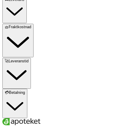
🧺Fraktkostnad
🚀Leveranstid
💳Betalning