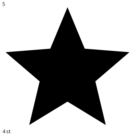
5
4
st