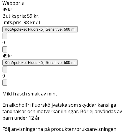
Webbpris
49
kr
Butikspris:
59 kr
,
Jmfs.pris:
98 kr / l
Köp
Apoteket Fluorskölj Sensitive, 500 ml
0
49
kr
Köp
Apoteket Fluorskölj Sensitive, 500 ml
0
Mild fräsch smak av mint
En alkoholfri fluorsköljvätska som skyddar känsliga
tandhalsar och motverkar ilningar. Bör ej användas av
barn under 12 år
Följ anvisningarna på produkten/bruksanvisningen