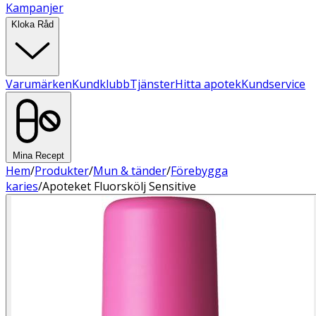
Kampanjer
Kloka Råd
Varumärken
Kundklubb
Tjänster
Hitta apotek
Kundservice
Mina Recept
Hem
/
Produkter
/
Mun & tänder
/
Förebygga
karies
/
Apoteket Fluorskölj Sensitive