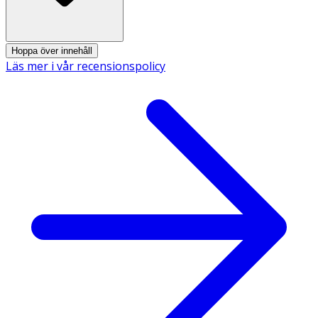
- Med fräsch mintsmak.
- Utan färgämnen. 0,2% NaF.
Hoppa över innehåll
- Vegansk.
Läs mer i vår recensionspolicy
Innehåll
Aqua, Sorbitol, PEG-40 Hydrogenated Castor Oil, Xylitol,
Sodium Benzoate, Phenoxyethanol, Potassium Citrate,
Sodium Fluoride, Aroma, Citric Acid, Sodium Saccharin.