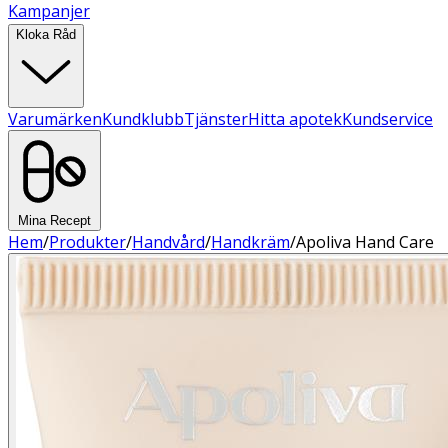
Kampanjer
Kloka Råd
Varumärken
Kundklubb
Tjänster
Hitta apotek
Kundservice
Mina Recept
Hem
/
Produkter
/
Handvård
/
Handkräm
/
Apoliva Hand Care