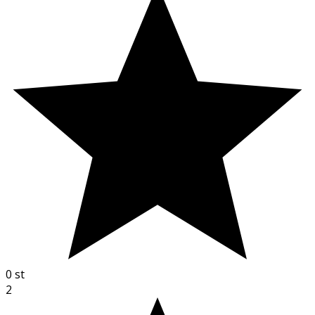
0
st
2