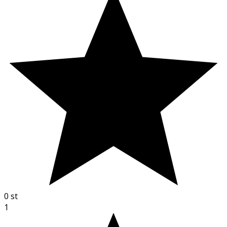
0
st
1