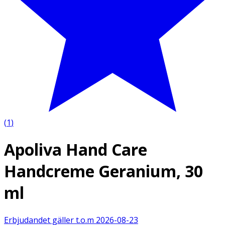
(
1
)
Apoliva Hand Care
Handcreme Geranium, 30
ml
Erbjudandet gäller t.o.m
2026-08-23