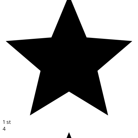
1
st
4