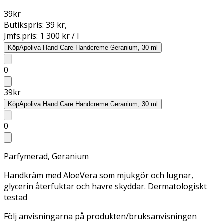
39
kr
Butikspris:
39 kr
,
Jmfs.pris:
1 300 kr / l
Köp
Apoliva Hand Care Handcreme Geranium, 30 ml
0
39
kr
Köp
Apoliva Hand Care Handcreme Geranium, 30 ml
0
Parfymerad, Geranium
Handkräm med AloeVera som mjukgör och lugnar,
glycerin återfuktar och havre skyddar. Dermatologiskt
testad
Följ anvisningarna på produkten/bruksanvisningen