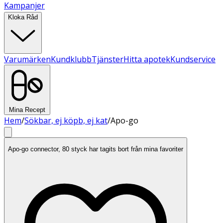
Kampanjer
Kloka Råd
Varumärken
Kundklubb
Tjänster
Hitta apotek
Kundservice
Mina Recept
Hem
/
Sökbar, ej köpb, ej kat
/
Apo-go
Apo-go connector, 80 styck har tagits bort från mina favoriter