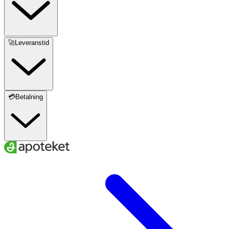
🚀Leveranstid
💳Betalning