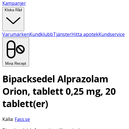
Kampanjer
Kloka Råd
Varumärken
Kundklubb
Tjänster
Hitta apotek
Kundservice
Mina Recept
Bipacksedel Alprazolam
Orion, tablett 0,25 mg, 20
tablett(er)
Källa:
Fass.se