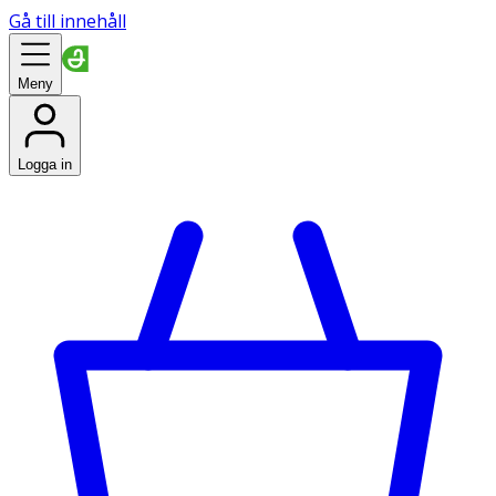
Gå till innehåll
Meny
Logga in