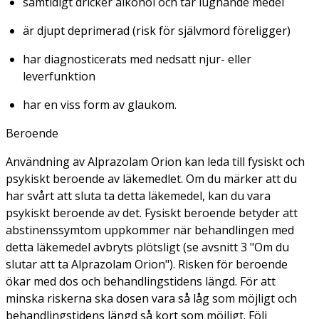
samtidigt dricker alkohol och tar lugnande medel
är djupt deprimerad (risk för självmord föreligger)
har diagnosticerats med nedsatt njur- eller
leverfunktion
har en viss form av glaukom.
Beroende
Användning av Alprazolam Orion kan leda till fysiskt och
psykiskt beroende av läkemedlet. Om du märker att du
har svårt att sluta ta detta läkemedel, kan du vara
psykiskt beroende av det. Fysiskt beroende betyder att
abstinenssymtom uppkommer när behandlingen med
detta läkemedel avbryts plötsligt (se avsnitt 3 "Om du
slutar att ta Alprazolam Orion"). Risken för beroende
ökar med dos och behandlingstidens längd. För att
minska riskerna ska dosen vara så låg som möjligt och
behandlingstidens längd så kort som möjligt. Följ