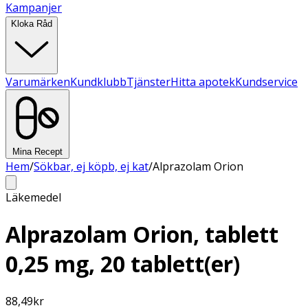
Kampanjer
Kloka Råd
Varumärken
Kundklubb
Tjänster
Hitta apotek
Kundservice
Mina Recept
Hem
/
Sökbar, ej köpb, ej kat
/
Alprazolam Orion
Läkemedel
Alprazolam Orion, tablett
0,25 mg, 20 tablett(er)
88,49
kr