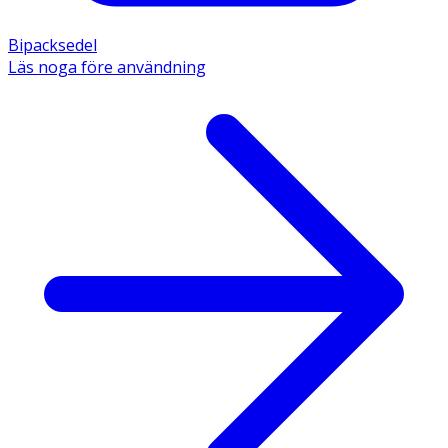
Bipacksedel
Läs noga före användning