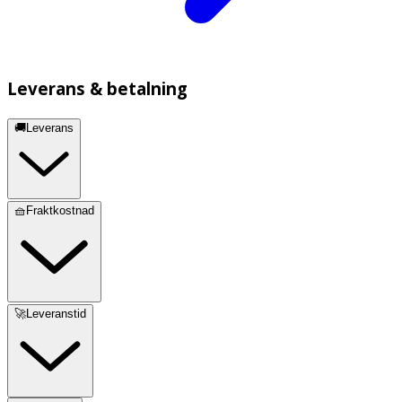
Leverans & betalning
🚚Leverans
🧺Fraktkostnad
🚀Leveranstid