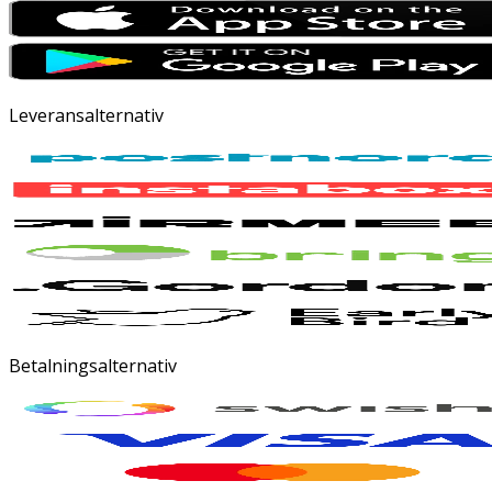
Leveransalternativ
Betalningsalternativ