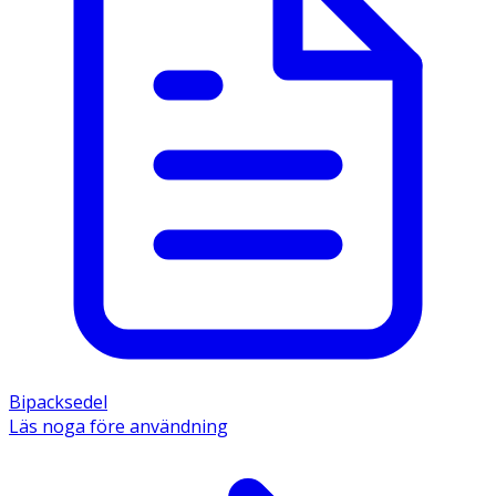
Bipacksedel
Läs noga före användning