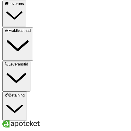
🚚Leverans
🧺Fraktkostnad
🚀Leveranstid
💳Betalning