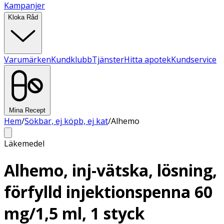
Kampanjer
Kloka Råd
Varumärken
Kundklubb
Tjänster
Hitta apotek
Kundservice
Mina Recept
Hem
/
Sökbar, ej köpb, ej kat
/
Alhemo
Läkemedel
Alhemo, inj-vätska, lösning,
förfylld injektionspenna 60
mg/1,5 ml, 1 styck