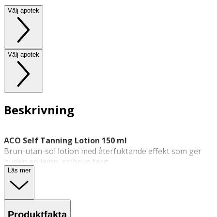
Välj apotek
Välj apotek
Beskrivning
ACO Self Tanning Lotion 150 ml
Brun-utan-sol lotion med återfuktande effekt som ger
huden en jämn, solbrun färg.
Läs mer
ACO Selftanning Lotion är en intensivt återfuktande
brun-utan-sol kräm som ger en jämn solbrun färg med
naturlig lyster efter endast 4 timmar. Lotionen är enkel
att applicera och går snabbt in i huden. Milt parfymerad
Produktfakta