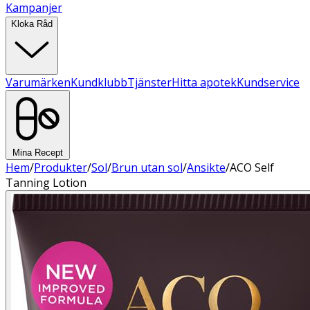
Kampanjer
Kloka Råd
Varumärken
Kundklubb
Tjänster
Hitta apotek
Kundservice
Mina Recept
Hem
/
Produkter
/
Sol
/
Brun utan sol
/
Ansikte
/
ACO Self
Tanning Lotion