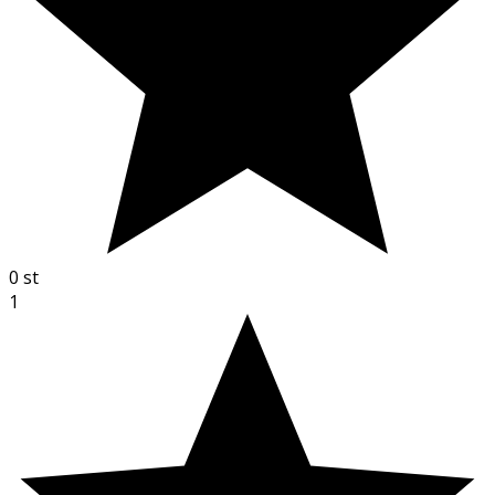
0
st
1