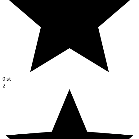
0
st
2