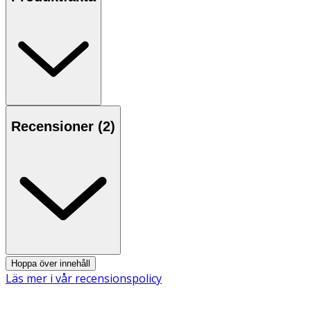
för en behaglig doft.
Användning
• Applicera jämnt på rengjord, återfuktad hud.
• Tvätta händerna efter användning och låt lotionen
torka innan kontakt med kläder.
• Följ anvisningar på produkten/bruksanvisningen.
Recensioner (
2
)
Innehåll
Aqua, Dihydroxyacetone, Glyceryl Stearate, Myristyl
Myristate, Ethylhexyl Stearate, Canola Oil, Glycerin,
Propanediol, PEG-100 Stearate, Ethoxydiglycol,
Diglycerin, Butyrospermum Parkii Butter,
Phenoxyethanol, Dimethicone, Erythrulose, Tocopheryl
Acetate, Sodium Acryloyldimethyltaurate/VP
Hoppa över innehåll
Crosspolymer, Cetearyl Alcohol, Sodium Metabisulfite,
Läs mer i vår recensionspolicy
Polyglycerin-3, Xanthan Gum, Sodium Benzoate, Citric
Acid, Tetrasodium Glutamate Diacetate, Magnesium