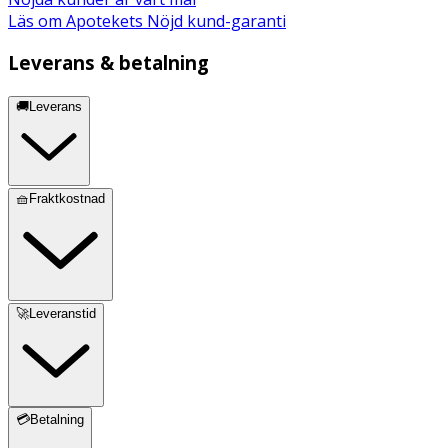
Läs om Apotekets Nöjd kund-garanti
Leverans & betalning
🚚Leverans
🧺Fraktkostnad
🚀Leveranstid
💳Betalning