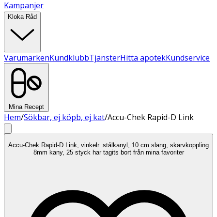
Kampanjer
Kloka Råd
Varumärken
Kundklubb
Tjänster
Hitta apotek
Kundservice
Mina Recept
Hem
/
Sökbar, ej köpb, ej kat
/
Accu-Chek Rapid-D Link
Accu-Chek Rapid-D Link, vinkelr. stålkanyl, 10 cm slang, skarvkoppling
8mm kany, 25 styck har tagits bort från mina favoriter