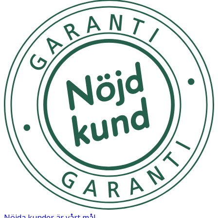
Nöjda kunder är vårt mål