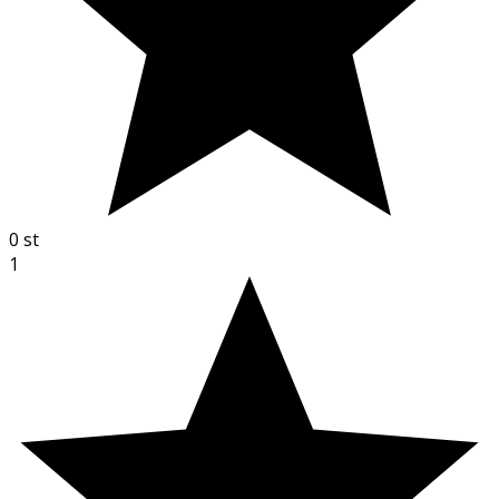
0
st
1