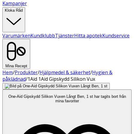
Kampanjer
Kloka Råd
Varumärken
Kundklubb
Tjänster
Hitta apotek
Kundservice
Mina Recept
Hem
/
Produkter
/
Hjälpmedel & säkerhet
/
Hygien &
påklädnad
/
1Aid 1Aid Gipskydd Silikon Vux
One-Aid Gipskydd Silikon Vuxen Långt Ben, 1 st har tagits bort från
mina favoriter