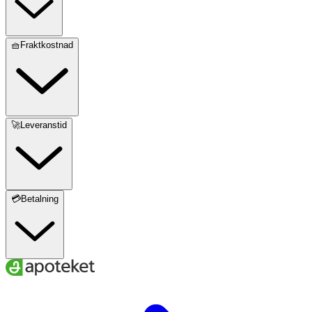
🧺Fraktkostnad
🚀Leveranstid
💳Betalning