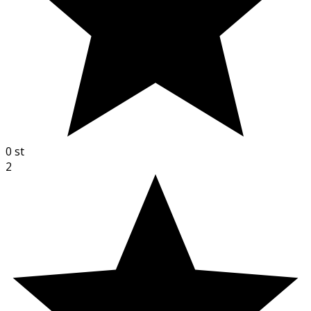
0
st
2