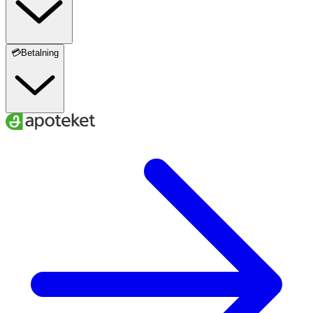
💳Betalning