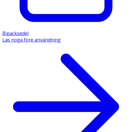
Bipacksedel
Läs noga före användning