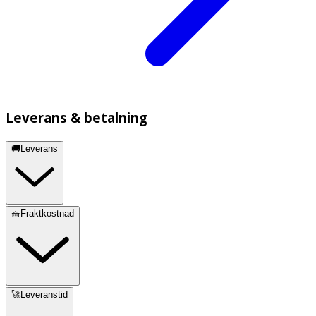
Leverans & betalning
🚚Leverans
🧺Fraktkostnad
🚀Leveranstid