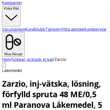
Kampanjer
Kloka Råd
Varumärken
Kundklubb
Tjänster
Hitta apotek
Kundservice
Mina Recept
Hem
/
Sökbar, ej köpb, ej kat
/
Zarzio
Läkemedel
Zarzio, inj-vätska, lösning,
förfylld spruta 48 ME/0,5
ml Paranova Läkemedel, 5