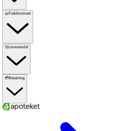
🧺Fraktkostnad
🚀Leveranstid
💳Betalning