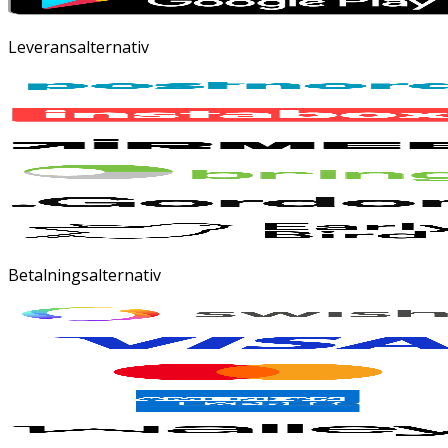
Leveransalternativ
Betalningsalternativ