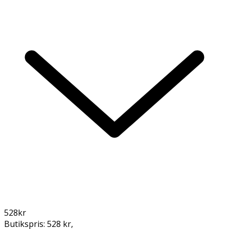
528
kr
Butikspris:
528 kr
,