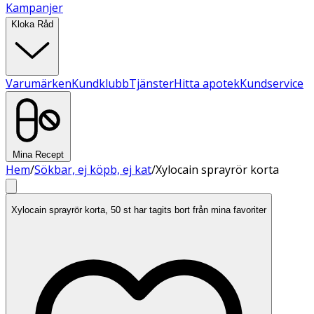
Kampanjer
Kloka Råd
Varumärken
Kundklubb
Tjänster
Hitta apotek
Kundservice
Mina Recept
Hem
/
Sökbar, ej köpb, ej kat
/
Xylocain sprayrör korta
Xylocain sprayrör korta, 50 st har tagits bort från mina favoriter