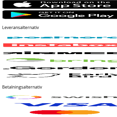
Leveransalternativ
Betalningsalternativ