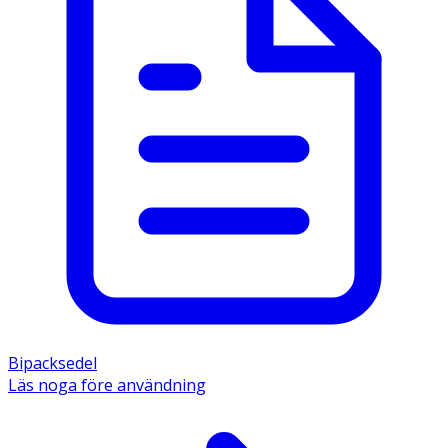
Bipacksedel
Läs noga före användning