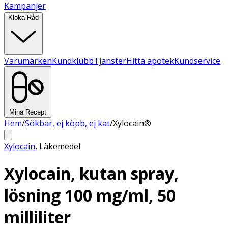
Kampanjer
Kloka Råd
Varumärken
Kundklubb
Tjänster
Hitta apotek
Kundservice
Mina Recept
Hem
/
Sökbar, ej köpb, ej kat
/
Xylocain®
Xylocain
,
Läkemedel
Xylocain, kutan spray,
lösning 100 mg/ml, 50
milliliter