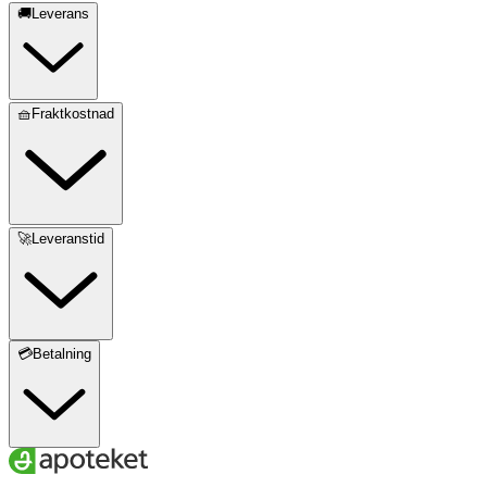
🚚Leverans
🧺Fraktkostnad
🚀Leveranstid
💳Betalning