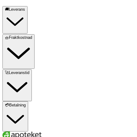
🚚Leverans
🧺Fraktkostnad
🚀Leveranstid
💳Betalning