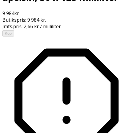
9 984
kr
Butikspris:
9 984 kr
,
Jmfs.pris:
2,66 kr / milliliter
Köp