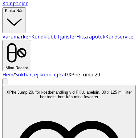
Kampanjer
Kloka Råd
Varumärken
Kundklubb
Tjänster
Hitta apotek
Kundservice
Mina Recept
Hem
/
Sökbar, ej köpb, ej kat
/
XPhe Jump 20
XPhe Jump 20, för kostbehandling vid PKU, apelsin, 30 x 125 milliliter
har tagits bort från mina favoriter